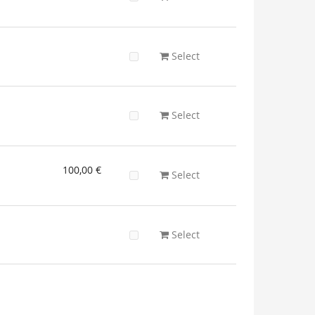
Select
Select
100,00 €
Select
Select