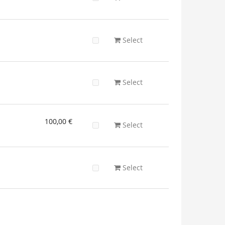
Select
Select
100,00 €
Select
Select