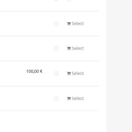
Select
Select
100,00 €
Select
Select