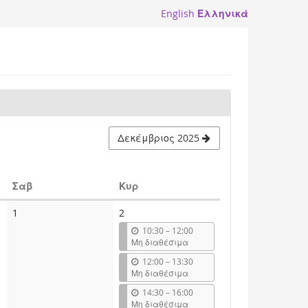
English
Ελληνικά
Δεκέμβριος 2025
Σάββατο
Κυριακή
Σαβ
Κυρ
1
2
u
10:30
–
12:00
n
Μη διαθέσιμα
t
u
12:00
–
13:30
i
n
Μη διαθέσιμα
l
t
u
14:30
–
16:00
i
n
Μη διαθέσιμα
l